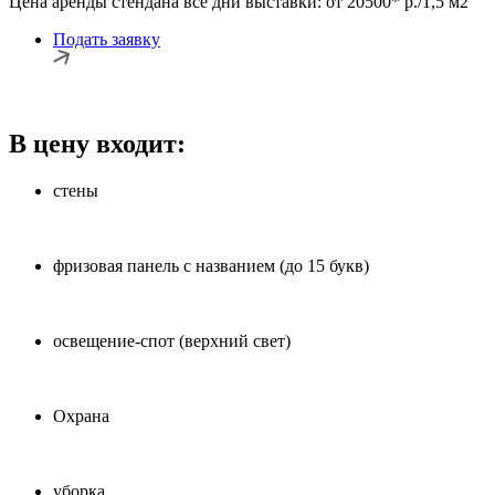
Цена аренды стендана все дни выставки:
от 20500* р./1,5 м2
Подать заявку
В цену входит:
стены
фризовая панель с названием (до 15 букв)
освещение-спот (верхний свет)
Охрана
уборка